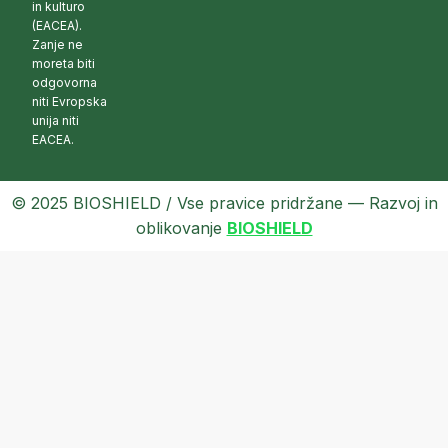
in kulturo
(EACEA).
Zanje ne
moreta biti
odgovorna
niti Evropska
unija niti
EACEA.
© 2025 BIOSHIELD / Vse pravice pridržane — Razvoj in
oblikovanje
BIOSHIELD