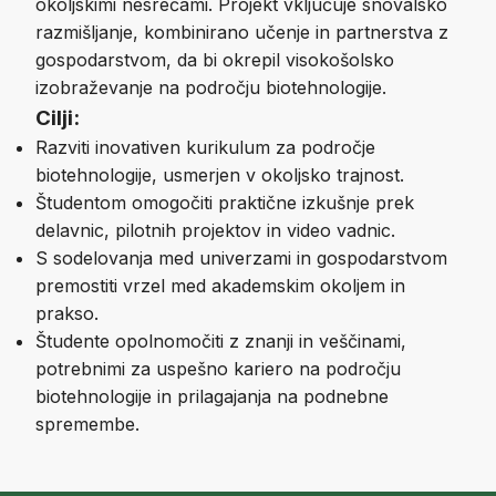
okoljskimi nesrečami. Projekt vključuje snovalsko
razmišljanje, kombinirano učenje in partnerstva z
gospodarstvom, da bi okrepil visokošolsko
izobraževanje na področju biotehnologije.
Cilji:
Razviti inovativen kurikulum za področje
biotehnologije, usmerjen v okoljsko trajnost.
Študentom omogočiti praktične izkušnje prek
delavnic, pilotnih projektov in video vadnic.
S sodelovanja med univerzami in gospodarstvom
premostiti vrzel med akademskim okoljem in
prakso.
Študente opolnomočiti z znanji in veščinami,
potrebnimi za uspešno kariero na področju
biotehnologije in prilagajanja na podnebne
spremembe.