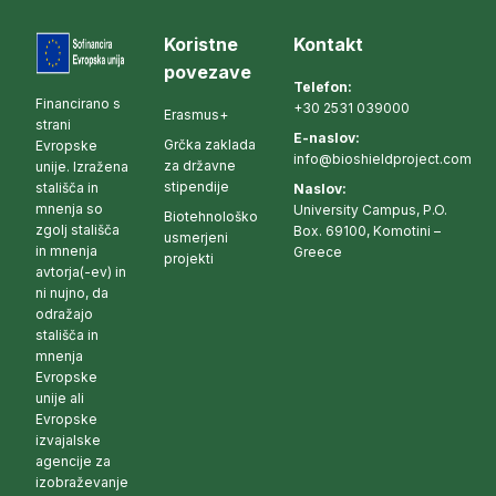
Koristne
Kontakt
povezave
Telefon:
Financirano s
+30 2531 039000
Erasmus+
strani
E-naslov:
Grčka zaklada
Evropske
info@bioshieldproject.com
za državne
unije. Izražena
stipendije
stališča in
Naslov:
mnenja so
University Campus, P.O.
Biotehnološko
zgolj stališča
Box. 69100, Komotini –
usmerjeni
in mnenja
Greece
projekti
avtorja(-ev) in
ni nujno, da
odražajo
stališča in
mnenja
Evropske
unije ali
Evropske
izvajalske
agencije za
izobraževanje